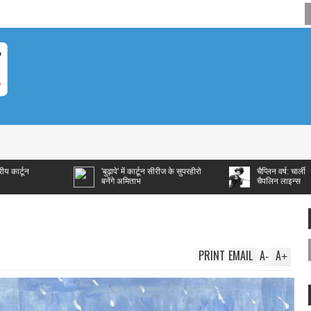
'बुढ़ापे' में कार्टून सीरीज के सुपरहीरो
चैप्लिन वर्ष: चार्ली
बनेंगे अमिताभ
चैपलिन लाइन्स
PRINT
EMAIL
A
A
-
+